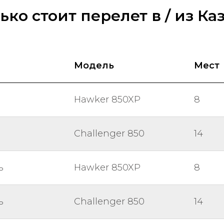
ько стоит перелет в / из Ка
Модель
Мест
Hawker 850XP
8
Challenger 850
14
ь
Hawker 850XP
8
ь
Challenger 850
14