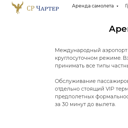
Аренда самолета
Г
Аре
Международный аэропорт К
круглосуточном режиме. В
принимать все типы частн
Обслуживание пассажиров 
отдельно стоящий VIP тер
предполетных формальност
за 30 минут до вылета.