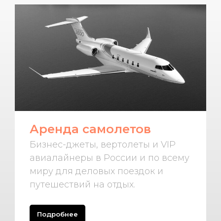
Аренда самолетов
Бизнес-джеты, вертолеты и VIP
авиалайнеры в России и по всему
миру для деловых поездок и
путешествий на отдых.
Подробнее