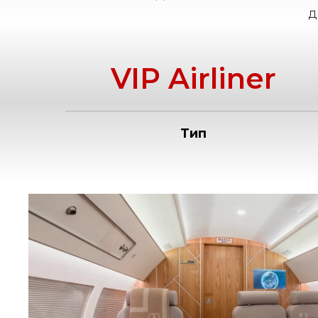
д
VIP Airliner
Тип