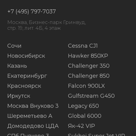
+7 (495) 797-7037
Москва, Бизнес-парк Гринвуд,
стр. 19, лит. 4Б, 4 этаж
Сочи
Cessna CJ1
Новосибирск
Hawker 850XP
Казань
Challenger 350
Екатеринбург
Challenger 850
Красноярск
Falcon 900LX
Иркутск
Gulfstream G450
Москва Внуково 3
Legacy 650
Шереметьево А
Global 6000
Домодедово ЦДА
Як-42 VIP
СПб Пулково 3
Sukhoi Super Jet VIP