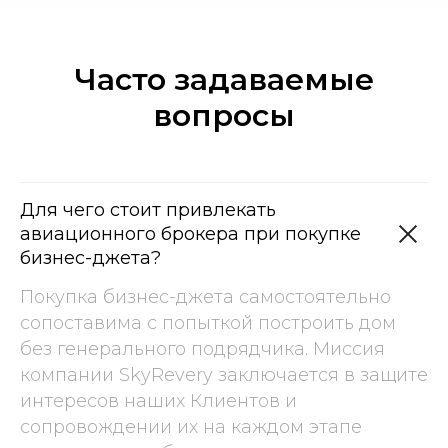
Часто задаваемые
вопросы
Для чего стоит привлекать
авиационного брокера при покупке
бизнес-джета?
Покупка бизнес-джета самостоятельно
сопоставима с попыткой построить дом
без генерального подрядчика. Миссия
компании SkyRevery заключается в защите
интересов наших Клиентов и
сопровождении их на каждом этапе