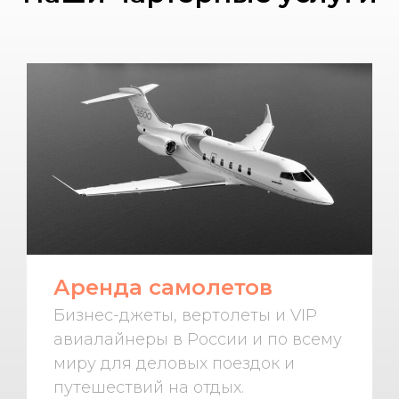
Аренда самолетов
Бизнес-джеты, вертолеты и VIP
авиалайнеры в России и по всему
миру для деловых поездок и
путешествий на отдых.