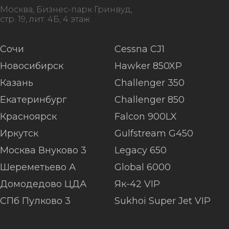
Москва, Бизнес-парк Гринвуд,
стр. 19, лит. 4Б, 4 этаж
Сочи
Cessna CJ1
Новосибирск
Hawker 850XP
Казань
Challenger 350
Екатеринбург
Challenger 850
Красноярск
Falcon 900LX
Иркутск
Gulfstream G450
Москва Внуково 3
Legacy 650
Шереметьево А
Global 6000
Домодедово ЦДА
Як-42 VIP
СПб Пулково 3
Sukhoi Super Jet VIP