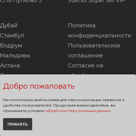
СПб Пулково 3
Sukhoi Super Jet VIP
Дубай
Политика
Стамбул
конфиденциальности
Бодрум
Пользовательское
Мальдивы
соглашение
Астана
Согласие на
Баку
обработку
Добро пожаловать
Минск
Информация
Лондон
Карта сайта
Мы используем файлы cookie для персонализации сервисов и
Париж
удобства пользователей. Продолжая взаимодействие, вы
принимаете условия
обработки персональных данных
.
Берлин
ПРИНЯТЬ