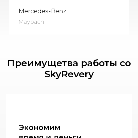
Mercedes-Benz
Maybach
Преимущетва работы со
SkyRevery
Экономим
время и деньги