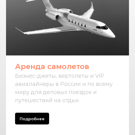
Аренда самолетов
Бизнес-джеты, вертолеты и VIP
авиалайнеры в России и по всему
миру для деловых поездок и
путешествий на отдых.
Подробнее