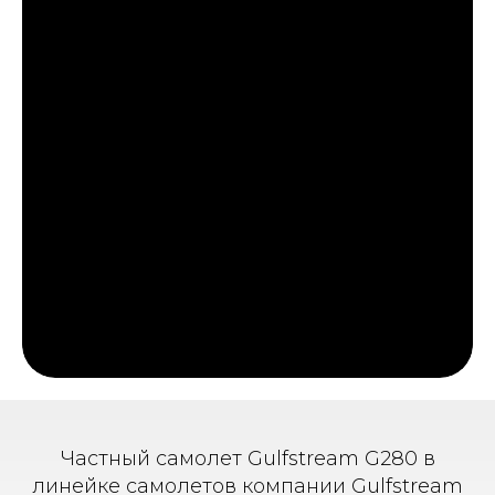
Частный самолет Gulfstream G280 в
линейке самолетов компании Gulfstream