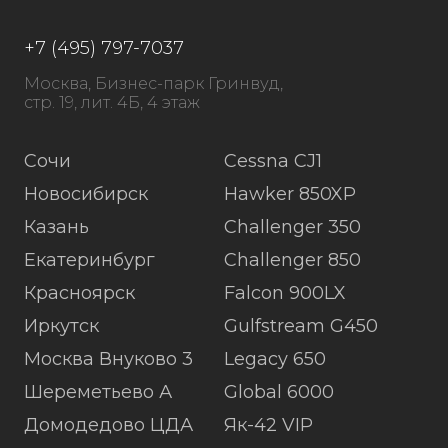
+7 (495) 797-7037
Москва, Бизнес-парк Гринвуд,
стр. 19, лит. 4Б, 4 этаж
Сочи
Cessna CJ1
Новосибирск
Hawker 850XP
Казань
Challenger 350
Екатеринбург
Challenger 850
Красноярск
Falcon 900LX
Иркутск
Gulfstream G450
Москва Внуково 3
Legacy 650
Шереметьево А
Global 6000
Домодедово ЦДА
Як-42 VIP