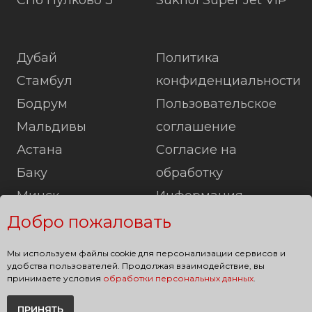
СПб Пулково 3
Sukhoi Super Jet VIP
Дубай
Политика
Стамбул
конфиденциальности
Бодрум
Пользовательское
Мальдивы
соглашение
Астана
Согласие на
Баку
обработку
Минск
Информация
Лондон
Карта сайта
Добро пожаловать
Париж
Мы используем файлы cookie для персонализации сервисов и
Берлин
удобства пользователей. Продолжая взаимодействие, вы
принимаете условия
обработки персональных данных
.
ПРИНЯТЬ