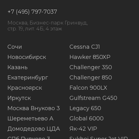
+7 (495) 797-7037
Москва, Бизнес-парк Гринвуд,
стр. 19, лит. 4Б, 4 этаж
Сочи
Cessna CJ1
Новосибирск
Hawker 850XP
Казань
Challenger 350
Екатеринбург
Challenger 850
Красноярск
Falcon 900LX
Иркутск
Gulfstream G450
Москва Внуково 3
Legacy 650
Шереметьево А
Global 6000
Домодедово ЦДА
Як-42 VIP