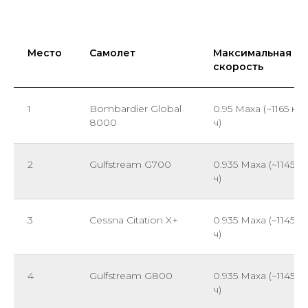
Место
Самолет
Максимальная
скорость
1
Bombardier Global
0.95 Маха (~1165 км/
8000
ч)
2
Gulfstream G700
0.935 Маха (~1145 к
ч)
3
Cessna Citation X+
0.935 Маха (~1145 к
ч)
4
Gulfstream G800
0.935 Маха (~1145 к
ч)