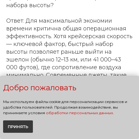
набора высоты?
Ответ: Для максимальной экономии
времени критична общая операционная
эффективность. Хотя крейсерская скорость
— ключевой фактор, быстрый набор
высоты позволяет раньше выйти на
эшелон (обычно 12–13 км, или 41 000–43
000 футов), где сопротивление воздуха
минимально. Современные джеты, такие
как Gulfstream G650, способны
Добро пожаловать
подниматься до 51 000 футов (более 15,5
км) — это даёт преимущество даже после
Мы используем файлы cookie для персонализации сервисов и
взлёта. Наш сервис оптимизирует весь
удобства пользователей. Продолжая взаимодействие, вы
профиль полёта, чтобы вы получили
принимаете условия
обработки персональных данных
.
максимум от каждого часа в воздухе.
ПРИНЯТЬ
Особенно это ценно для тех, кто
перевозит до 12–19 человек