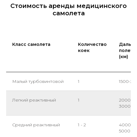
Стоимость аренды медицинского
самолета
Класс самолета
Количество
Дально
коек
полета
(км)
Малый турбовинтовой
1
1500-20
Легкий реактивный
1
2000 -
3000
Средний реактивный
1 - 2
4000 -
5000