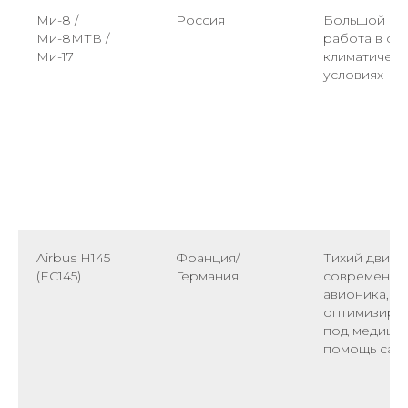
Ми-8 /
Россия
Большой сал
Ми-8МТВ /
работа в сл
Ми-17
климатическ
условиях
Airbus H145
Франция/
Тихий двигат
(EC145)
Германия
современна
авионика,
оптимизиро
под медици
помощь сал