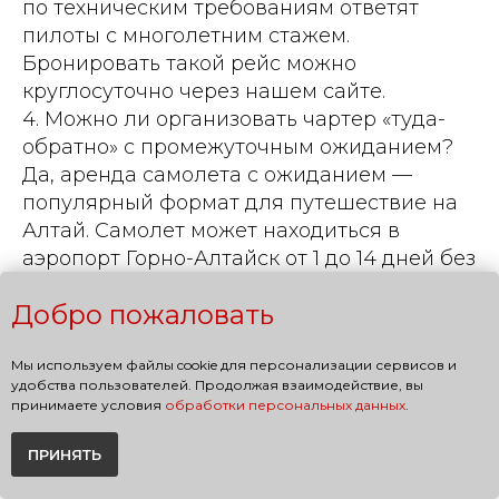
по техническим требованиям ответят
пилоты с многолетним стажем.
Бронировать такой рейс можно
круглосуточно через нашем сайте.
4. Можно ли организовать чартер «туда-
обратно» с промежуточным ожиданием?
Да, аренда самолета с ожиданием —
популярный формат для путешествие на
Алтай. Самолет может находиться в
аэропорт Горно-Алтайск от 1 до 14 дней без
дополнительных сборов. Такой формат
Добро пожаловать
исключает ограничений по времени
возвращения. Трансфер из аэропорт горно
Мы используем файлы cookie для персонализации сервисов и
алтайск до лоджа организуем на
удобства пользователей. Продолжая взаимодействие, вы
внедорожниках. Индивидуальный график
принимаете условия
обработки персональных данных
.
позволяет посещать разные курортов
региона без спешки. Для бронирования
ПРИНЯТЬ
забронировать такой рейс достаточно