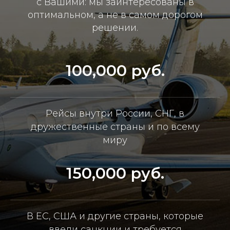
с Вашими: мы заинтересованы в
оптимальном, а не в самом дорогом
решении.
100,000 руб.
Рейсы внутри России, СНГ, в
дружественные страны и по всему
миру
150,000 руб.
В ЕС, США и другие страны, которые
ввели санкции и требуется