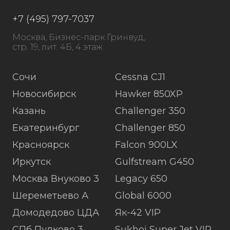
+7 (495) 797-7037
Москва, Бизнес-парк Гринвуд,
стр. 19, лит. 4Б, 4 этаж
Сочи
Cessna CJ1
Новосибирск
Hawker 850XP
Казань
Challenger 350
Екатеринбург
Challenger 850
Красноярск
Falcon 900LX
Иркутск
Gulfstream G450
Москва Внуково 3
Legacy 650
Шереметьево А
Global 6000
Домодедово ЦДА
Як-42 VIP
СПб Пулково 3
Sukhoi Super Jet VIP