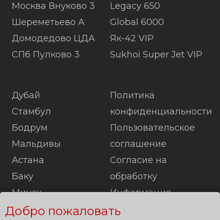
Москва Внуково 3
Legacy 650
Шереметьево А
Global 6000
Домодедово ЦДА
Як-42 VIP
СПб Пулково 3
Sukhoi Super Jet VIP
Дубай
Политика
Стамбул
конфиденциальности
Бодрум
Пользовательское
Мальдивы
соглашение
Астана
Согласие на
Баку
обработку
Минск
Информация
Лондон
Карта сайта
Добро пожаловать