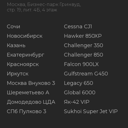
Москва, Бизнес-парк Гринвуд,
стр. 19, лит. 4Б, 4 этаж
Сочи
Cessna CJ1
Новосибирск
Hawker 850XP
Казань
Challenger 350
Екатеринбург
Challenger 850
Красноярск
Falcon 900LX
Иркутск
Gulfstream G450
Москва Внуково 3
Legacy 650
Шереметьево А
Global 6000
Домодедово ЦДА
Як-42 VIP
СПб Пулково 3
Sukhoi Super Jet VIP