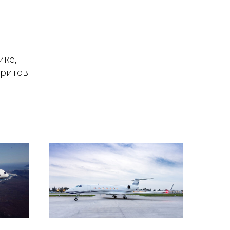
ике,
аритов