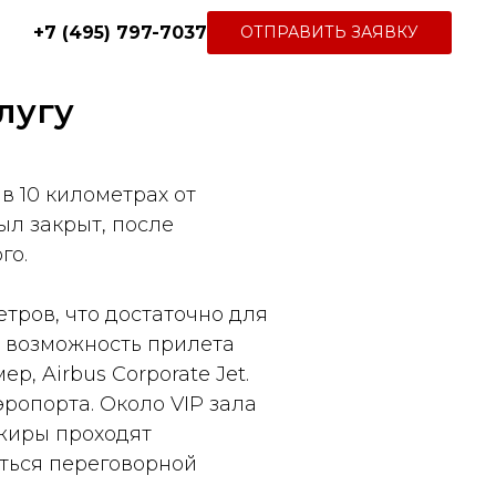
+7 (495) 797-7037
ОТПРАВИТЬ ЗАЯВКУ
лугу
в 10 километрах от
был закрыт, после
го.
тров, что достаточно для
ь возможность прилета
, Airbus Corporate Jet.
ропорта. Около VIP зала
жиры проходят
аться переговорной