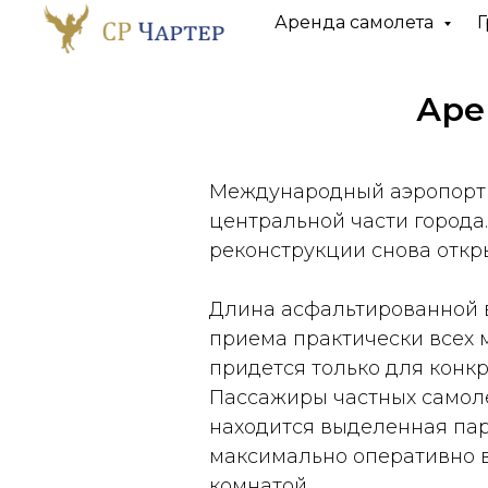
Аренда самолета
Г
Аре
Международный аэропорт К
центральной части города. 
реконструкции снова откры
Длина асфальтированной в
приема практически всех 
придется только для конкр
Пассажиры частных самоле
находится выделенная пар
максимально оперативно в 
комнатой.