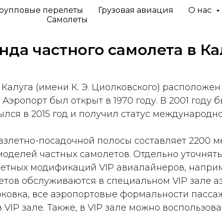
рупповые перелеты
Грузовая авиация
О нас
Самолеты
нда частного самолета в
Ка
алуга (имени К. Э. Циолковского) расположен 
Аэропорт был открыт в 1970 году. В 2001 году 
лся в 2015 год и получил статус международно
злетно-посадочной полосы составляет 2200 ме
моделей частных самолетов. Отдельно уточнят
етных модификаций VIP авиалайнеров, например
тов обслуживаются в специальном VIP зале аэ
ковка, все аэропортовые формальности пасса
VIP зале. Также, в VIP зале можно воспользов