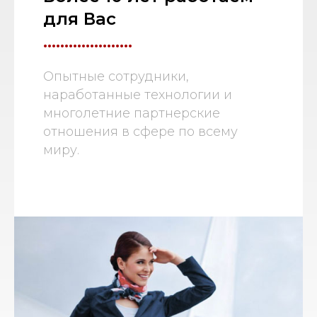
для Вас
.....................
Опытные сотрудники,
наработанные технологии и
многолетние партнерские
отношения в сфере по всему
миру.