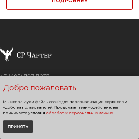
ПОДРОБНЕЕ
+7 (495) 797-7037
Добро пожаловать
Москва, Бизнес-парк Гринвуд,
стр. 19, лит. 4Б, 4 этаж
Мы используем файлы cookie для персонализации сервисов и
удобства пользователей. Продолжая взаимодействие, вы
Сочи
Cessna CJ1
принимаете условия
обработки персональных данных
.
Новосибирск
Hawker 850XP
ПРИНЯТЬ
Казань
Challenger 350