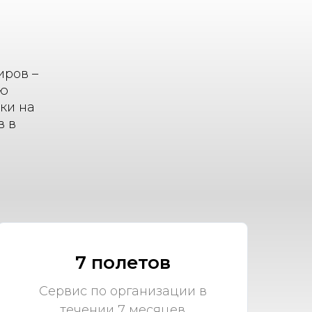
ы
иров –
ью
ки на
в в
7 полетов
Сервис по организации в
течении 7 месяцев