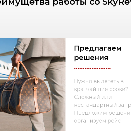
имущетва работы со SkyRe
Предлагаем
решения
.....................
Нужно вылететь в
кратчайшие сроки?
Сложный или
нестандартный запр
Предложим решени
организуем рейс.