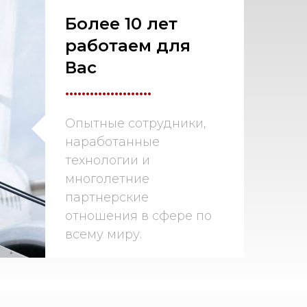
Более 10 лет
работаем для
Вас
.....................
Опытные сотрудники,
наработанные
технологии и
многолетние
партнерские
отношения в сфере по
всему миру.