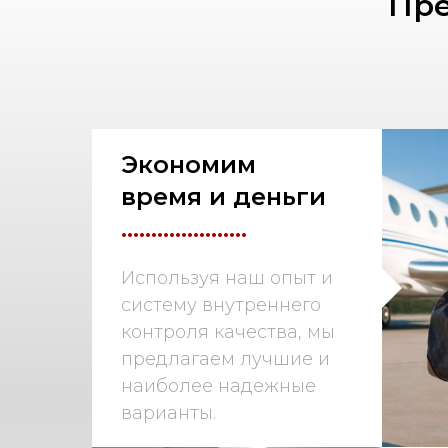
Пре
Экономим
время и деньги
.....................
Используя наш опыт и
систему внутреннего
контроля качества, мы
предлагаем лучшие и
наиболее надежные
варианты.