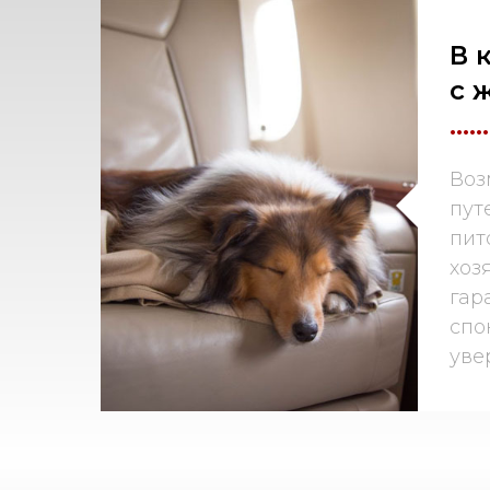
В 
с 
......
Воз
пут
пит
хоз
гар
спо
уве