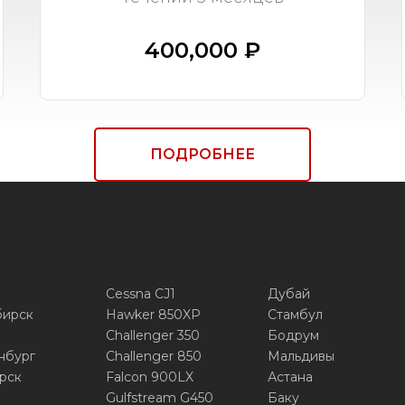
400,000 ₽
ПОДРОБНЕЕ
Cessna CJ1
Дубай
бирск
Hawker 850XP
Стамбул
Challenger 350
Бодрум
нбург
Challenger 850
Мальдивы
рск
Falcon 900LX
Астана
Gulfstream G450
Баку