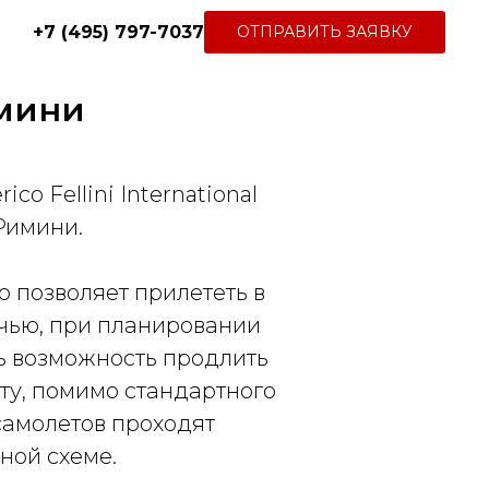
+7 (495) 797-7037
ОТПРАВИТЬ ЗАЯВКУ
мини
 Fellini International
 Римини.
о позволяет прилететь в
очью, при планировании
ть возможность продлить
ту, помимо стандартного
самолетов проходят
ной схеме.