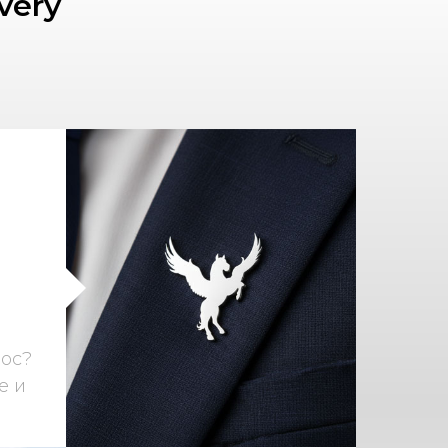
very
ос?
е и