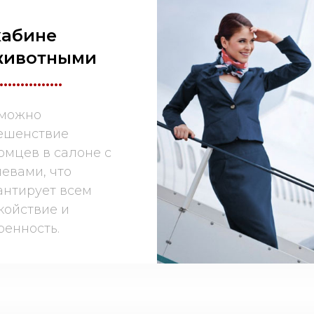
кабине
животными
...............
можно
ешенствие
омцев в салоне с
яевами, что
антирует всем
койствие и
ренность.