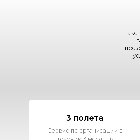
Пакет
в
проз
ус
3 полета
Сервис по организации в
течении 3 месяцев