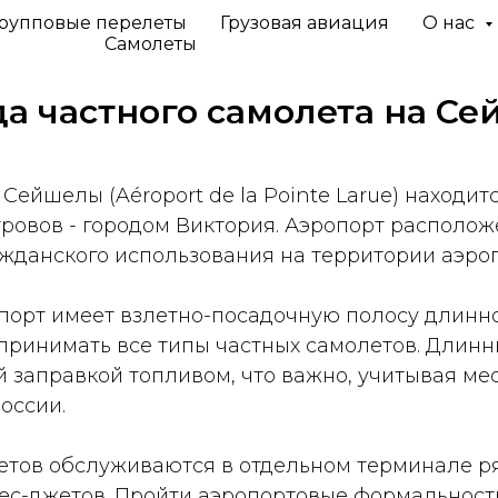
рупповые перелеты
Грузовая авиация
О нас
Самолеты
а частного самолета
на Се
йшелы (Aéroport de la Pointe Larue) находитс
ровов - городом Виктория. Аэропорт расположе
жданского использования на территории аэро
ропорт имеет взлетно-посадочную полосу длинн
 принимать все типы частных самолетов. Длинн
й заправкой топливом, что важно, учитывая м
оссии.
тов обслуживаются в отдельном терминале ря
ес-джетов. Пройти аэропортовые формальност