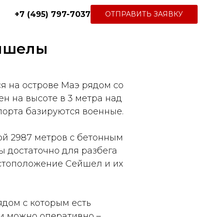
+7 (495) 797-7037
ОТПРАВИТЬ ЗАЯВКУ
йшелы
я на острове Маэ рядом со
н на высоте в 3 метра над
порта базируются военные.
ой 2987 метров с бетонным
ы достаточно для разбега
естоположение Сейшел и их
дом с которым есть
и можно оперативно –