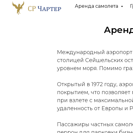
Аренда самолета
Г
Аренд
Международный аэропорт Се
столицей Сейшельских ост
уровнем моря. Помимо гра
Открытый в 1972 году, аэ
покрытием, что позволяет
при взлете с максимально
удаленность от Европы и Р
Пассажиры частных самоле
перрон для парковки бизн