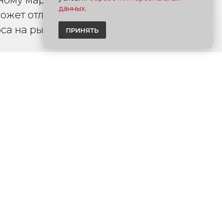
тному маршруту на
данных
.
жет отличаться как в
са на рынке.
ПРИНЯТЬ
селоне