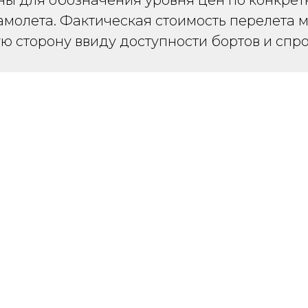
ны для обозначения уровня цен по конкре
молета. Фактическая стоимость перелета мо
ю сторону ввиду доступности бортов и спро
ые самолеты с базой в Бар