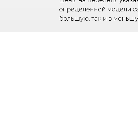
Цены на перелеты указа
определенной модели са
большую, так и в меньшу
Частн