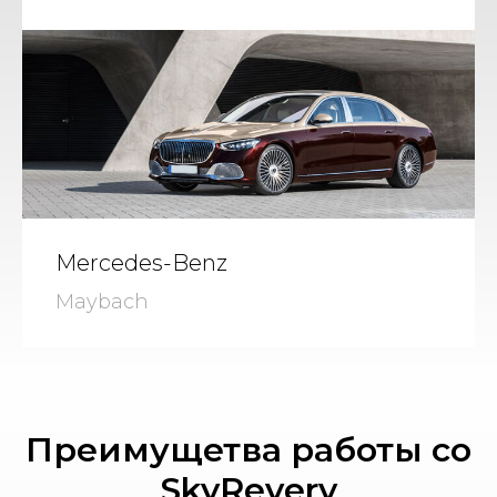
Mercedes-Benz
Maybach
Преимущетва работы со
SkyRevery