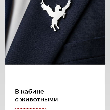
В кабине
с животными
.....................