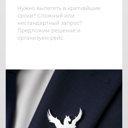
Нужно вылететь в кратчайшие
сроки? Сложный или
нестандартный запрос?
Предложим решение и
организуем рейс.