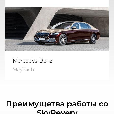
Mercedes-Benz
Maybach
Преимущетва работы со
SkyRevery