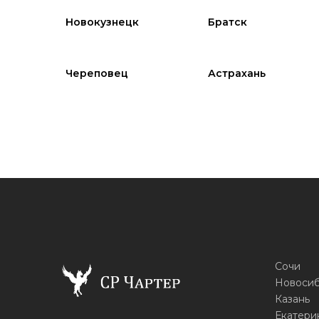
Новокузнецк
Братск
Череповец
Астрахань
Сочи
Новоси
Казань
Екатери