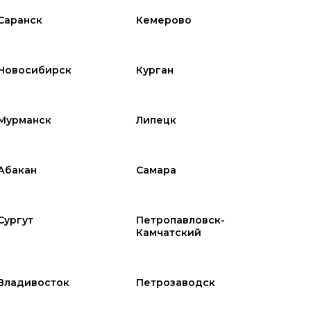
Саранск
Кемерово
Новосибирск
Курган
Мурманск
Липецк
Абакан
Самара
Сургут
Петропавловск-
Камчатский
Владивосток
Петрозаводск