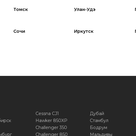
Томск
Улан-Удэ
Сочи
Иркутск
Cessna CJ1
Дубай
бирск
Hawker 850XP
Стамбул
Challenger 350
Бодрум
нбург
Challenger 850
Мальдивы