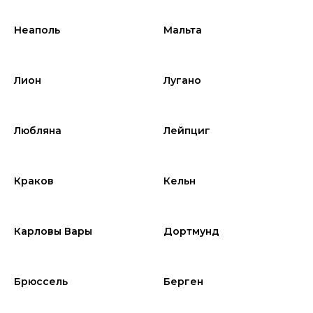
Неаполь
Мальта
Лион
Лугано
Любляна
Лейпциг
Краков
Кельн
Карловы Вары
Дортмунд
Брюссель
Берген