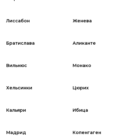
Лиссабон
Женева
Братислава
Аликанте
Вильнюс
Монако
Хельсинки
Цюрих
Кальяри
Ибица
Мадрид
Копенгаген