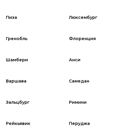
Пиза
Люксембург
Гренобль
Флоренция
Шамбери
Анси
Варшава
Самедан
Зальцбург
Римини
Рейкьявик
Перуджа