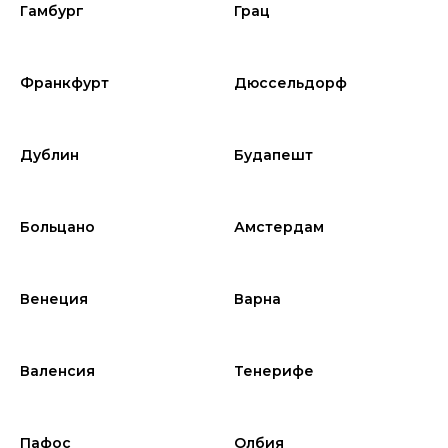
Гамбург
Грац
Франкфурт
Дюссельдорф
Дублин
Будапешт
Больцано
Амстердам
Венеция
Варна
Валенсия
Тенерифе
Пафос
Олбия